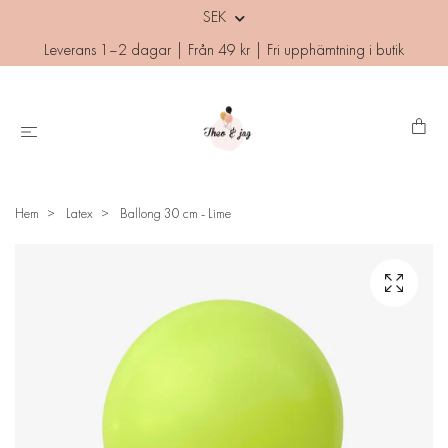
SEK
Leverans 1–2 dagar | Från 49 kr | Fri upphämtning i butik
Hem
Latex
Ballong 30 cm - Lime