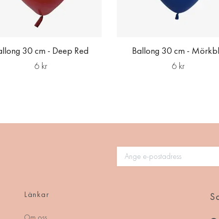
allong 30 cm - Deep Red
Ballong 30 cm - Mörkb
6 kr
6 kr
Länkar
So
Om oss