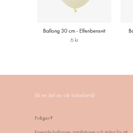
Ballong 30 cm - Elfenbensvit
B
6 kr
Bli en del av vår kalasfamilj!
Frågor?
Kurerade ballonger, installationer och styling för att