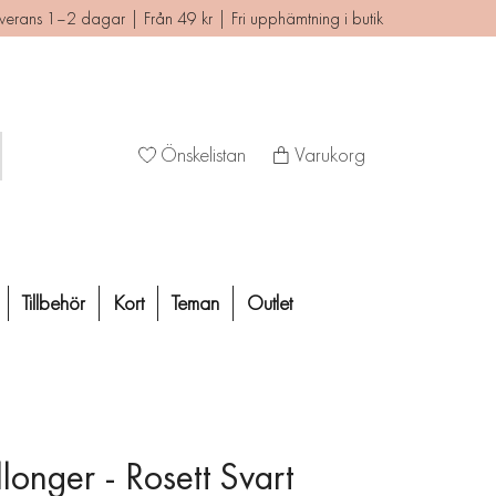
verans 1–2 dagar | Från 49 kr | Fri upphämtning i butik
Önskelistan
Varukorg
Tillbehör
Kort
Teman
Outlet
longer - Rosett Svart