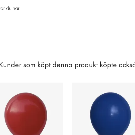
ttar du
här
.