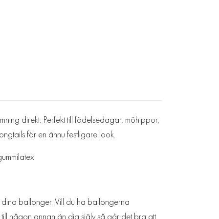
ning direkt. Perfekt till födelsedagar, möhippor,
gtails för en ännu festligare look.
rgummilatex
a dina ballonger. Vill du ha ballongerna
 till någon annan än dig själv så går det bra att