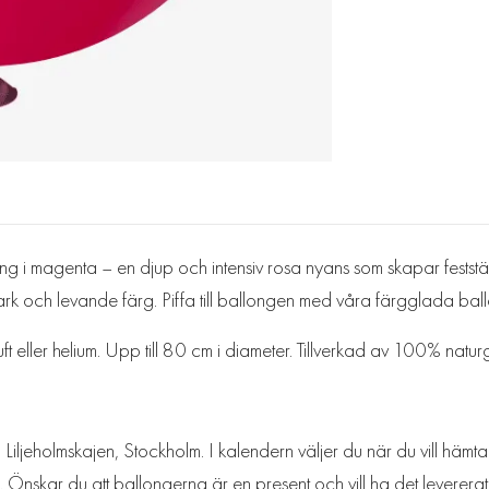
ng i magenta – en djup och intensiv rosa nyans som skapar feststäm
rk och levande färg. Piffa till ballongen med våra färgglada ballon
t eller helium. Upp till 80 cm i diameter. Tillverkad av 100% natu
Liljeholmskajen, Stockholm. I kalendern väljer du när du vill hämt
. Önskar du att ballongerna är en present och vill ha det levererat