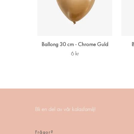
Ballong 30 cm - Chrome Guld
6 kr
Bli en del av vår kalasfamilj!
Frågor?