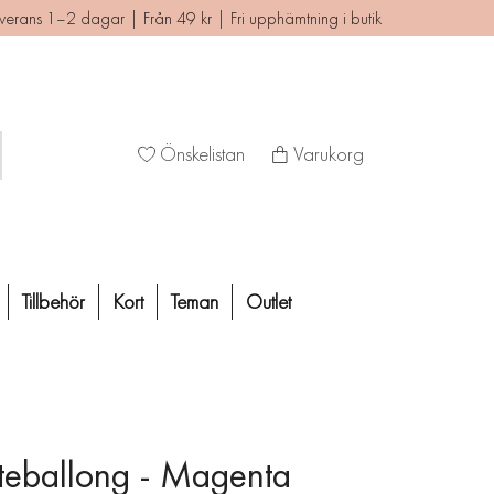
verans 1–2 dagar | Från 49 kr | Fri upphämtning i butik
Önskelistan
Varukorg
Tillbehör
Kort
Teman
Outlet
tteballong - Magenta