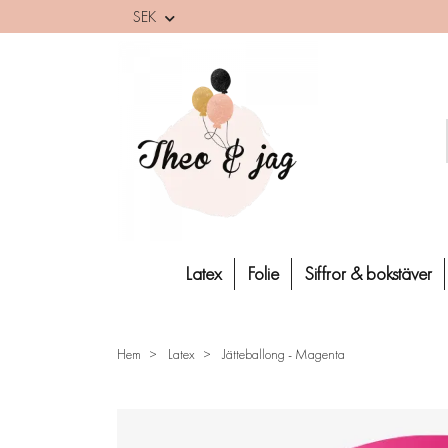
SEK
Latex
Folie
Siffror & bokstäver
Hem
Latex
Jätteballong - Magenta