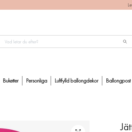
Le
Buketter
Personliga
Luftfylld ballongdekor
Ballongpost
Jä