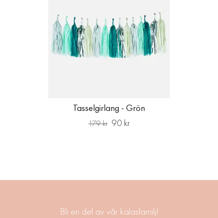
Tasselgirlang - Grön
90 kr
179 kr
Bli en del av vår kalasfamilj!