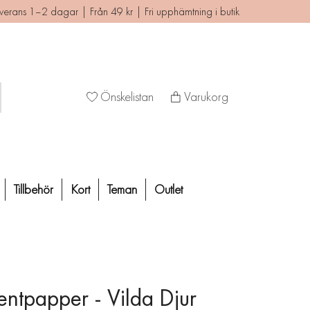
verans 1–2 dagar | Från 49 kr | Fri upphämtning i butik
Önskelistan
Varukorg
Tillbehör
Kort
Teman
Outlet
entpapper - Vilda Djur