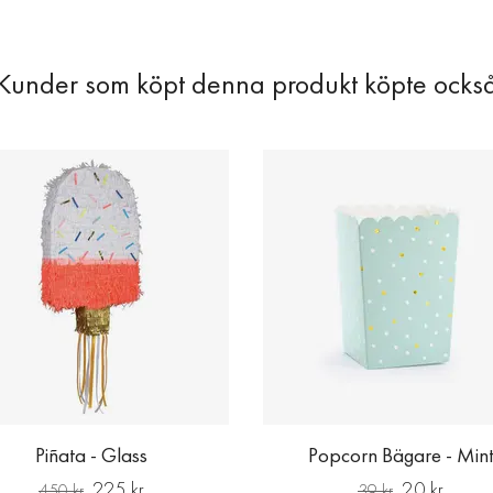
Piñata - Glass
Popcorn Bägare - Min
225 kr
20 kr
450 kr
39 kr