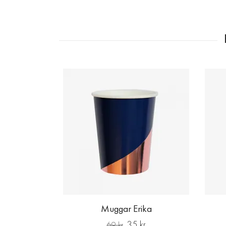
Muggar Erika
35 kr
69 kr