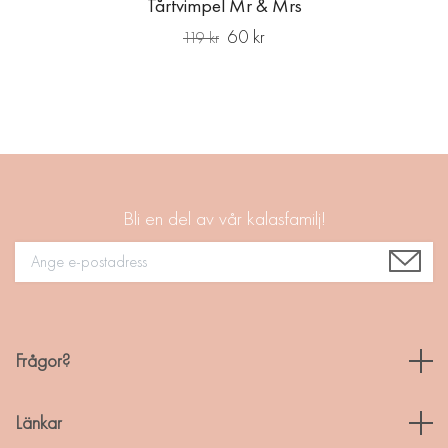
Tårtvimpel Mr & Mrs
60 kr
119 kr
Bli en del av vår kalasfamilj!
Frågor?
Länkar