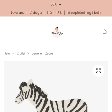
SEK
Leverans 1–2 dagar | Från 49 kr | Fri upphämtning i butik
Hem
Outlet
Servetter - Zebra