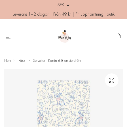
SEK
Leverans 1–2 dagar | Från 49 kr | Fri upphämtning i butik
Hem
Påsk
Servetter - Kanin & Blomsterdröm