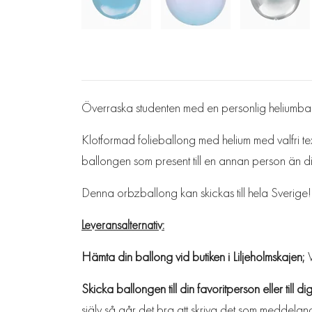
Överraska studenten med en personlig heliumb
Klotformad folieballong med helium med valfri text.
ballongen som present till en annan person än dig 
Denna orbzballong kan skickas till hela Sverige! 
Leveransalternativ:
Hämta din ballong vid butiken i Liljeholmskajen;
Skicka ballongen till din favoritperson eller till dig
själv så går det bra att skriva det som meddeland