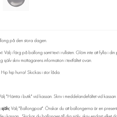
allong på den stora dagen.
 Välj i färg på ballong samt text i rullisten. Glöm inte att fylla i d
själv skriv mottagarens information i textfältet ovan.
Hip hip hurra! Skickas i stor låda.
Välj "Hämta i butik" vid kassan. Skriv i meddelandefältet vid kassan 
 själv;
Välj "Ballongpost". Önskar du att ballongerna är en present 
e i kassan. Skickar du ballongen till dig själv, skriv endast vilket