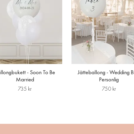
llongbukett - Soon To Be
Jätteballong - Wedding Bl
Married
Personlig
735 kr
750 kr