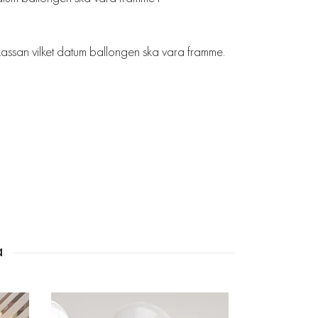
kassan vilket datum ballongen ska vara framme.
Ballongbuket