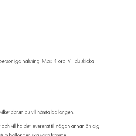
in personliga hälsning. Max 4 ord. Vill du skicka
vilket datum du vill hämta ballongen.
och vill ha det levererat till någon annan än dig
 datum ballongen ska vara framme i