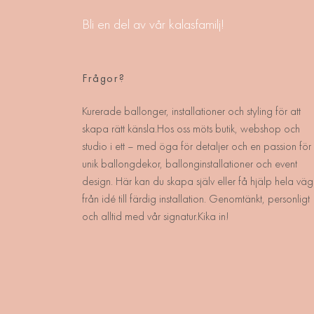
Bli en del av vår kalasfamilj!
Frågor?
Kurerade ballonger, installationer och styling för att
skapa rätt känsla.Hos oss möts butik, webshop och
studio i ett – med öga för detaljer och en passion för
unik ballongdekor, ballonginstallationer och event
design. Här kan du skapa själv eller få hjälp hela väg
från idé till färdig installation. Genomtänkt, personligt
och alltid med vår signatur.Kika in!