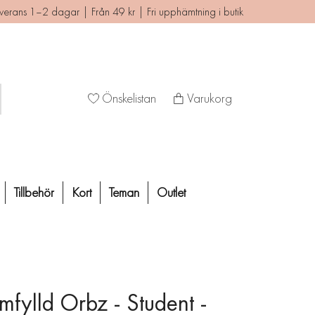
verans 1–2 dagar | Från 49 kr | Fri upphämtning i butik
Önskelistan
Varukorg
Tillbehör
Kort
Teman
Outlet
mfylld Orbz - Student -