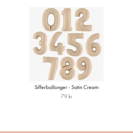
Sifferballonger - Satin Cream
79 kr