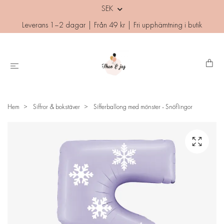
SEK
Leverans 1–2 dagar | Från 49 kr | Fri upphämtning i butik
Hem
Siffror & bokstäver
Sifferballong med mönster - Snöflingor