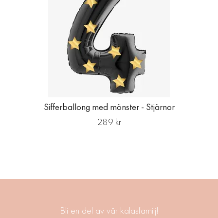
Sifferballong med mönster - Stjärnor
289 kr
Bli en del av vår kalasfamilj!