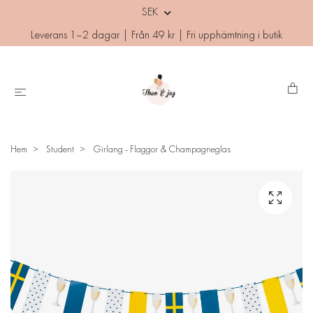
SEK
Leverans 1–2 dagar | Från 49 kr | Fri upphämtning i butik
Hem
Student
Girlang - Flaggor & Champagneglas