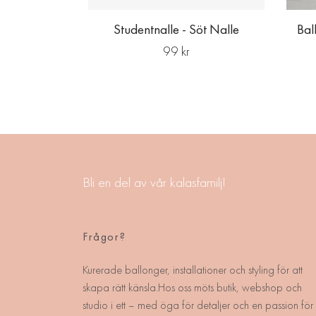
Studentnalle - Söt Nalle
Bal
99 kr
Bli en del av vår kalasfamilj!
Frågor?
Kurerade ballonger, installationer och styling för att
skapa rätt känsla.Hos oss möts butik, webshop och
studio i ett – med öga för detaljer och en passion för