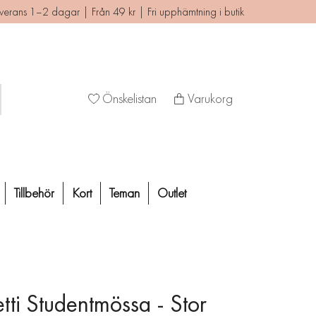
verans 1–2 dagar | Från 49 kr | Fri upphämtning i butik
Önskelistan
Varukorg
Tillbehör
Kort
Teman
Outlet
tti Studentmössa - Stor