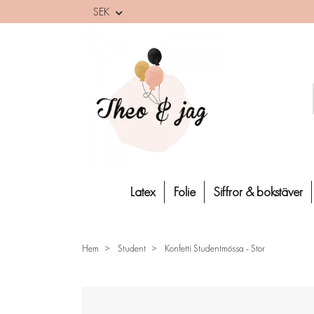
SEK
Latex
Folie
Siffror & bokstäver
Hem
Student
Konfetti Studentmössa - Stor