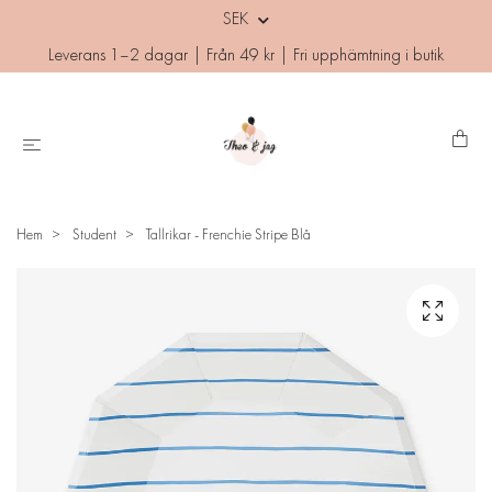
SEK
Leverans 1–2 dagar | Från 49 kr | Fri upphämtning i butik
Hem
Student
Tallrikar - Frenchie Stripe Blå