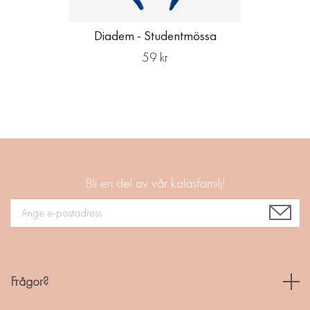
Diadem - Studentmössa
59 kr
Bli en del av vår kalasfamilj!
Frågor?