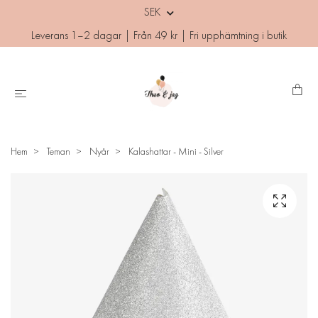
SEK
Leverans 1–2 dagar | Från 49 kr | Fri upphämtning i butik
Hem
Teman
Nyår
Kalashattar - Mini - Silver