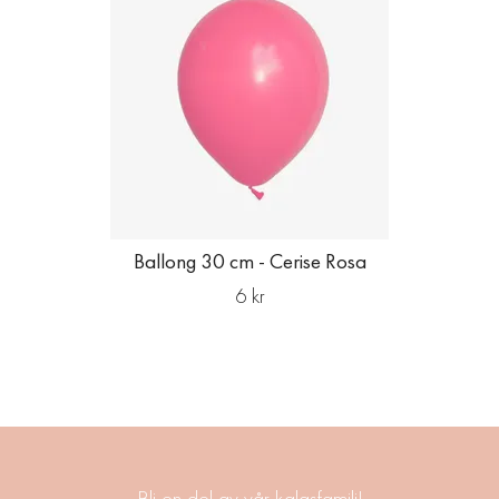
Ballong 30 cm - Cerise Rosa
6 kr
Bli en del av vår kalasfamilj!