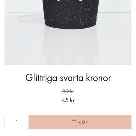
Glittriga svarta kronor
89 kr
45 kr
KÖP