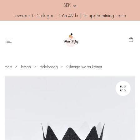
SEK
Leverans 1–2 dagar | Från 49 kr | Fri upphämtning i butik
Hem
Teman
Födelsedag
Glittriga svarta kronor