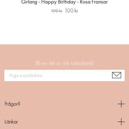
Girlang - Happy Birthday - Rosa Fransar
100 kr
199 kr
Bli en del av vår kalasfamilj!
Frågor?
Länkar