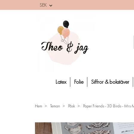
SEK
Latex
Folie
Siffror & bokstäver
Hem
Teman
Påsk
Paper Friends - 3D Birds - Mrs 