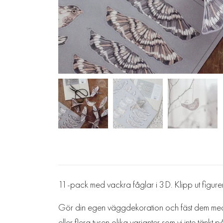
11-pack med vackra fåglar i 3D. Klipp ut figurer
Gör din egen väggdekoration och fäst dem med k
eller flera tusen olika varianter som vi inte tänkt p