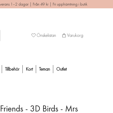
verans 1–2 dagar | Från 49 kr | Fri upphämtning i butik
Önskelistan
Varukorg
Tillbehör
Kort
Teman
Outlet
Friends - 3D Birds - Mrs