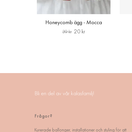
Honeycomb ägg - Mocca
20 kr
39 kr
Bli en del av vår kalasfamilj!
Frågor?
Kurerade ballonger, installationer och styling för att