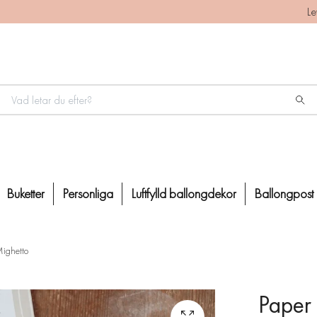
Le
Buketter
Personliga
Luftfylld ballongdekor
Ballongpost
Mighetto
Paper 