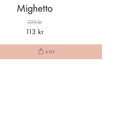
Mighetto
225 kr
113 kr
KÖP