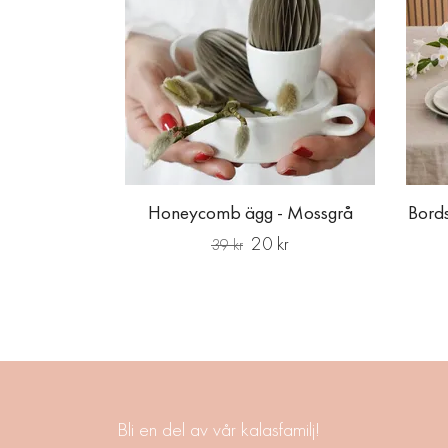
Honeycomb ägg - Mossgrå
Bords
20 kr
39 kr
Bli en del av vår kalasfamilj!