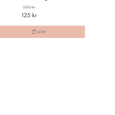
250 kr
125 kr
KÖP