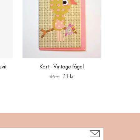
vit
Kort - Vintage fågel
23 kr
45 kr