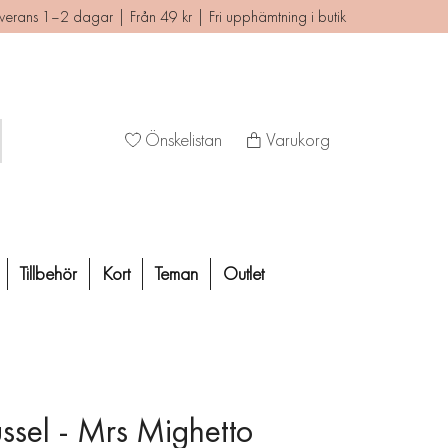
verans 1–2 dagar | Från 49 kr | Fri upphämtning i butik
Önskelistan
Varukorg
Tillbehör
Kort
Teman
Outlet
ssel - Mrs Mighetto