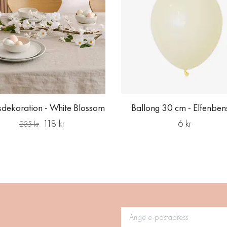
dekoration - White Blossom
Ballong 30 cm - Elfenbens
118 kr
6 kr
235 kr