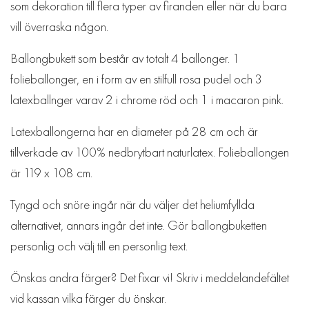
som dekoration till flera typer av firanden eller när du bara
vill överraska någon.
Ballongbukett som består av totalt 4 ballonger. 1
folieballonger, en i form av en stilfull rosa pudel och 3
latexballnger varav 2 i chrome röd och 1 i macaron pink.
Latexballongerna har en diameter på 28 cm och är
tillverkade av 100% nedbrytbart naturlatex. Folieballongen
är 119 x 108 cm.
Tyngd och snöre ingår när du väljer det heliumfyllda
alternativet, annars ingår det inte. Gör ballongbuketten
personlig och välj till en personlig text.
Önskas andra färger? Det fixar vi! Skriv i meddelandefältet
vid kassan vilka färger du önskar.