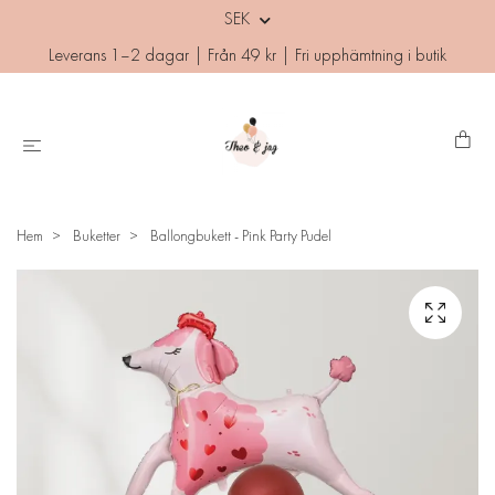
SEK
Leverans 1–2 dagar | Från 49 kr | Fri upphämtning i butik
Hem
Buketter
Ballongbukett - Pink Party Pudel