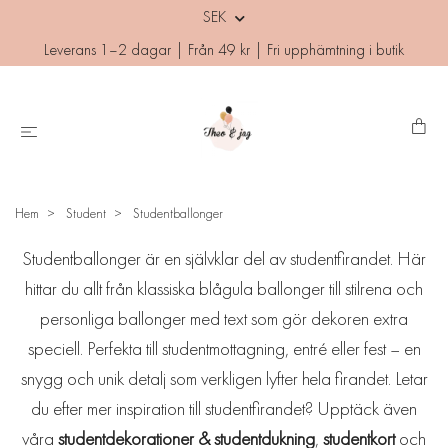
SEK
Leverans 1–2 dagar | Från 49 kr | Fri upphämtning i butik
Hem
Student
Studentballonger
Studentballonger är en självklar del av studentfirandet. Här
hittar du allt från klassiska blågula ballonger till stilrena och
personliga ballonger med text som gör dekoren extra
speciell. Perfekta till studentmottagning, entré eller fest – en
snygg och unik detalj som verkligen lyfter hela firandet. Letar
du efter mer inspiration till studentfirandet? Upptäck även
våra
studentdekorationer & studentdukning
,
studentkort
och