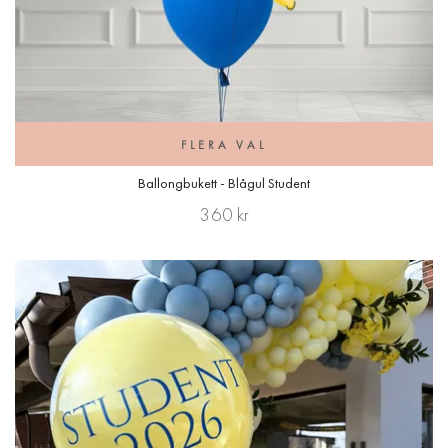
FLERA VAL
Ballongbukett - Blågul Student
360 kr