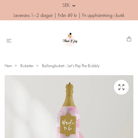
SEK
Leverans 1–2 dagar | Från 49 kr | Fri upphämtning i butik
Hem
Buketter
Ballongbukett - Let's Pop The Bubbly