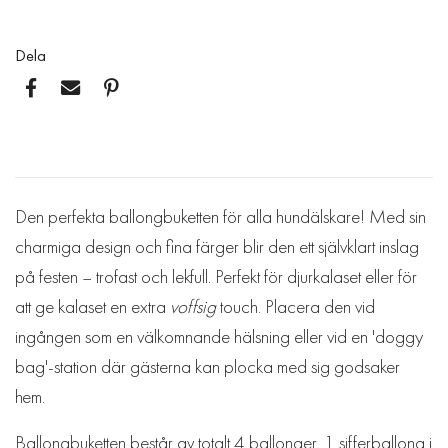
Dela
Den perfekta ballongbuketten för alla hundälskare! Med sin
charmiga design och fina färger blir den ett självklart inslag
på festen – trofast och lekfull. Perfekt för djurkalaset eller för
att ge kalaset en extra
voffsig
touch. Placera den vid
ingången som en välkomnande hälsning eller vid en 'doggy
bag'-station där gästerna kan plocka med sig godsaker
hem.
Ballongbuketten består av totalt 4 ballonger, 1 sifferballong i