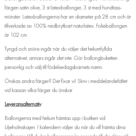
färgen satin olive, 3 st latexballonger, 3 st med hundtass-
mönster. Latexballongerna har en diameter på 28 cm och är
tillverkade av 100% nedbrytbart naturlatex. Folieballongen
är 102 cm.
Tyngd och snöre ingår när du väljer det heliumfyllda
alternativet, annars ingår det inte. Gör ballongbuketten
personlig och välj till födelsedagsbarnets namn.
Önskas andra färger? Det fixar vi! Skriv i meddelandefältet
vid kassan vilka färger du önskar.
Leveransalternativ
Ballongerna med helium hämtas upp i butiken vid
Liljeholmskajen. I kalendern väljer du när du vill hämta dina