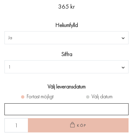
365 kr
Heliumfylld
Ja
Siffra
1
Välj leveransdatum
Fortast möjligt
Välj datum
KÖP