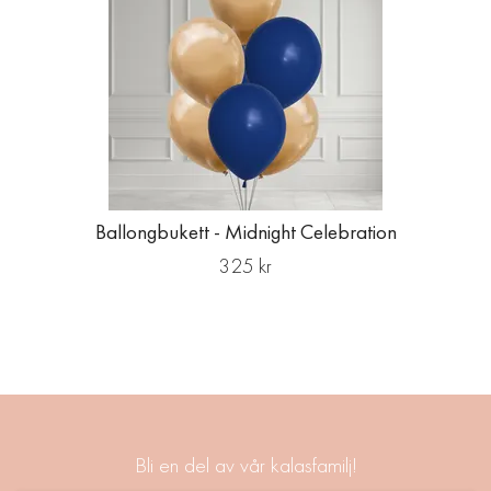
Ballongbukett - Midnight Celebration
325 kr
Bli en del av vår kalasfamilj!