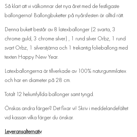
Så klart att vi välkomnar det nya året med de festligaste
ballongerna! Ballongbuketter på nyårsfesten är alltid rätt.
Denna bukett består av 8 latexballonger (2 svarta, 3
chrome guld, 3 chrome silver) , 1 rund silver Orbz, 1 rund
svart Orbz, 1 silverstjärna och 1 trekantig folieballong med
texten Happy New Year.
Latexballongerna är tillverkade av 100% naturgummilatex
och har en diameter på 28 cm.
Totalt 12 heliumfyllda ballonger samt tyngd.
Önskas andra färger? Det fixar vi! Skriv i meddelandefältet
vid kassan vilka färger du önskar.
Leveransalternativ