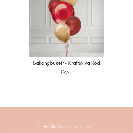
Ballongbukett - Kräftskiva Röd
395 kr
Bli en del av vår kalasfamilj!