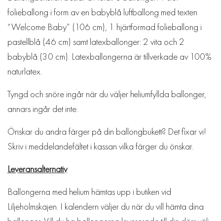
folieballong i form av en babyblå luftballong med texten
“Welcome Baby” (106 cm), 1 hjärtformad folieballong i
pastellblå (46 cm) samt latexballonger: 2 vita och 2
babyblå (30 cm). Latexballongerna är tillverkade av 100%
naturlatex.
Tyngd och snöre ingår när du väljer heliumfyllda ballonger,
annars ingår det inte.
Önskar du andra färger på din ballongbukett? Det fixar vi!
Skriv i meddelandefältet i kassan vilka färger du önskar.
Leveransalternativ
Ballongerna med helium hämtas upp i butiken vid
Liljeholmskajen. I kalendern väljer du när du vill hämta dina