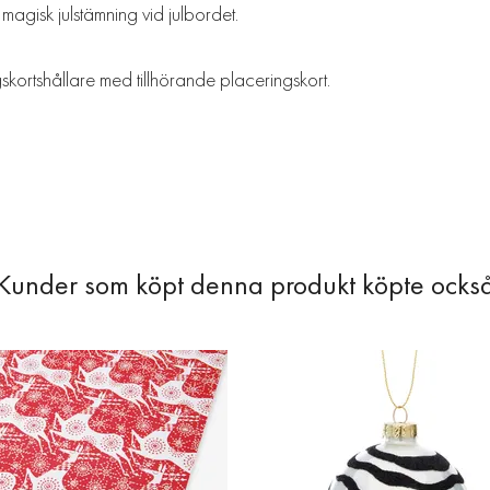
n magisk julstämning vid julbordet.
skortshållare med tillhörande placeringskort.