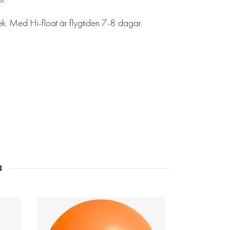
lek. Med Hi-float är flygtiden 7-8 dagar.
Jätteball