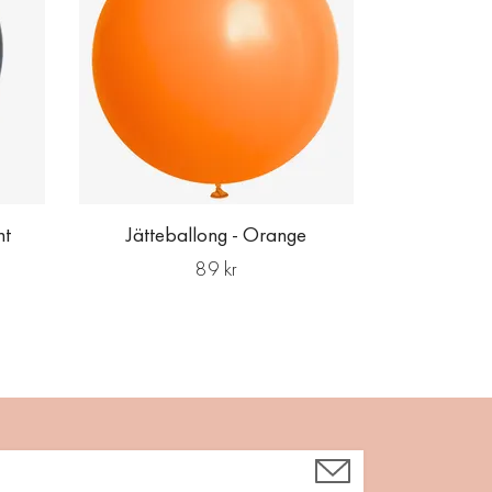
ht
Jätteballong - Orange
89 kr