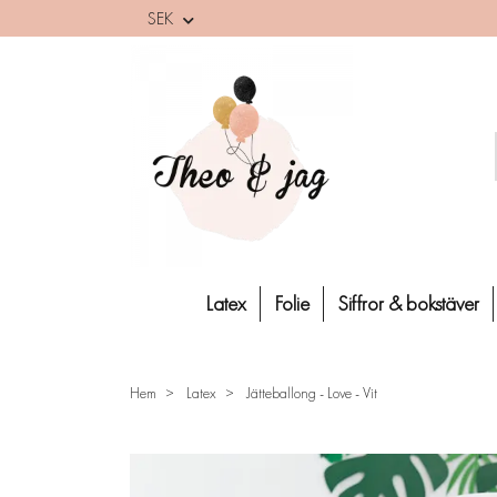
SEK
Latex
Folie
Siffror & bokstäver
Hem
Latex
Jätteballong - Love - Vit