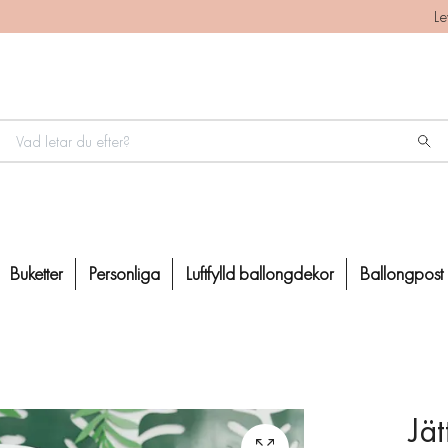
Le
Buketter
Personliga
Luftfylld ballongdekor
Ballongpost
Jät