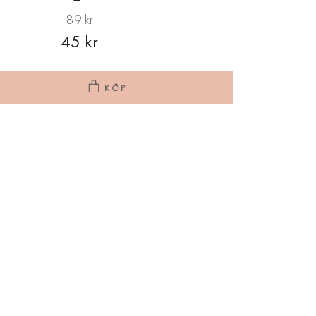
89 kr
45 kr
KÖP