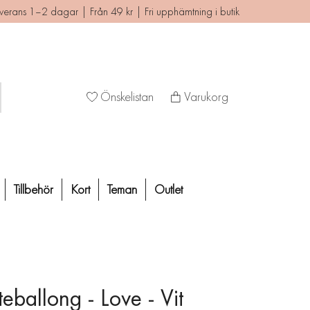
verans 1–2 dagar | Från 49 kr | Fri upphämtning i butik
Önskelistan
Varukorg
Tillbehör
Kort
Teman
Outlet
teballong - Love - Vit