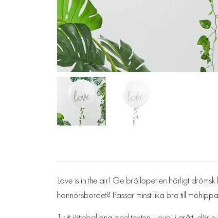
Love is in the air! Ge bröllopet en härligt drömsk
honnörsbordet? Passar minst lika bra till möhip
1 vit jätteballong med texten "Love" i grått, där o