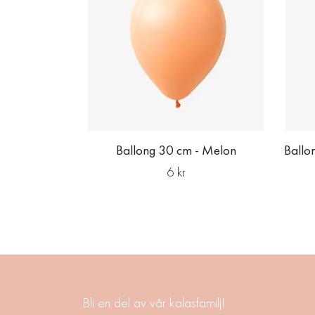
Ballong 30 cm - Melon
Ballo
6 kr
Bli en del av vår kalasfamilj!