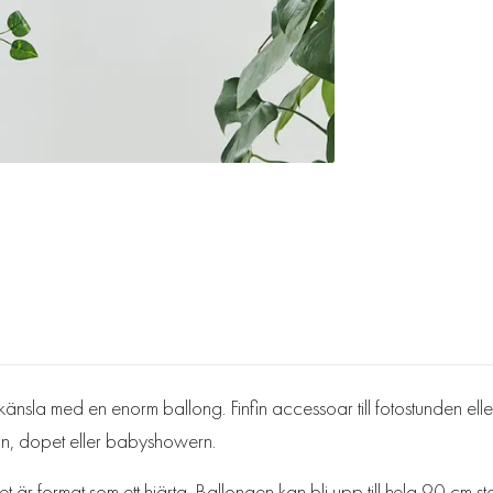
 känsla med en enorm ballong. Finfin accessoar till fotostunden elle
pan, dopet eller babyshowern.
:et är format som ett hjärta. Ballongen kan bli upp till hela 90 cm st