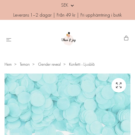
SEK
Leverans 1–2 dagar | Från 49 kr | Fri upphämtning i butik
Hem
Teman
Gender reveal
Konfetti - Ljusblå