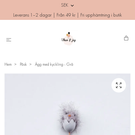
SEK
Leverans 1–2 dagar | Från 49 kr | Fri upphämtning i butik
Hem
Påsk
Ägg med kyckling - Grå